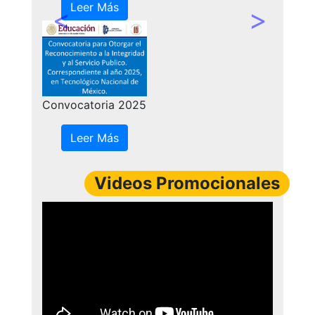
Leer Más
Previous
Next
Oferta de
Licenciatura
Convocatoria 2025
Guerreo
Leer Más
Leer Más
Videos Promocionales