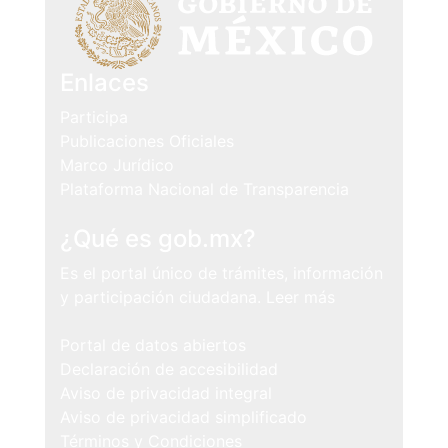
Enlaces
Participa
Publicaciones Oficiales
Marco Jurídico
Plataforma Nacional de Transparencia
¿Qué es gob.mx?
Es el portal único de trámites, información
y participación ciudadana.
Leer más
Portal de datos abiertos
Declaración de accesibilidad
Aviso de privacidad integral
Aviso de privacidad simplificado
Términos y Condiciones