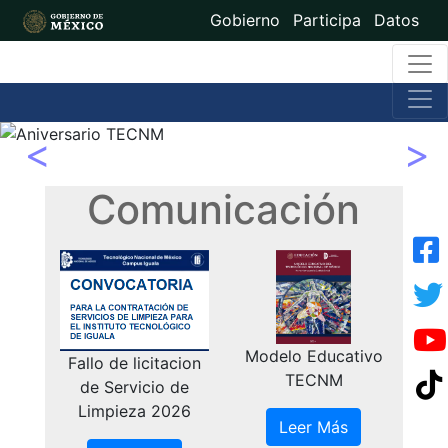
Gobierno
Participa
Datos
Previous
Nex
Comunicación
Oferta Educa
Modelo Educativo
Fallo de licitacion
en Guerre
TECNM
de Servicio de
Limpieza 2026
Leer Más
Leer Más