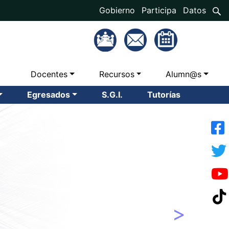
Gobierno
Participa
Datos
Docentes
Recursos
Alumn@s
Egresados
S.G.I.
Tutorías
Next