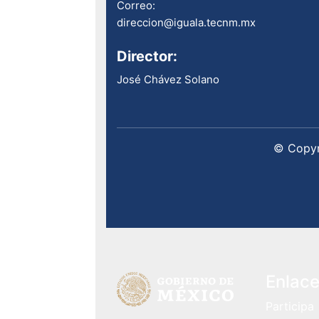
Contacto
Teléfono: (733) 3321425 ext.
1000.
Correo:
direccion@iguala.tecnm.mx
Director:
José Chávez Solano
© Copyr